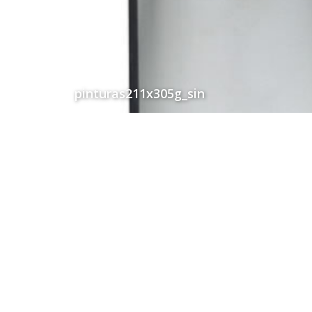
pinturas211x305g_sin