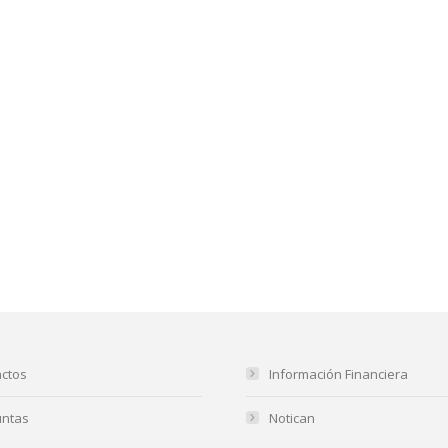
ctos
Información Financiera
untas
Notican