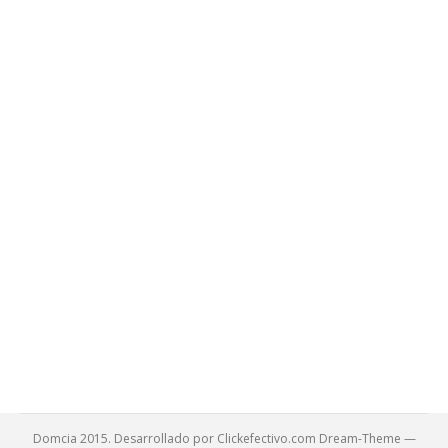
Campamento
Domínguez ha mantenido a través del tiempo una
política de apoyo y soporte a diversas instituciones
externas que desarrollan labores en pro del bienestar
de distintos sectores de la sociedad. Así en 2008,
contribuimos con: Asociación de Scouts de Venezuela,
Arnaldo Rodríguez de la Sierra artista plástico
(donación de láminas de hojalata), Fundación para
Niños…
11 junio, 2009
Comunidad
By
Dominguez & Cía
Domcia 2015. Desarrollado por Clickefectivo.com Dream-Theme —