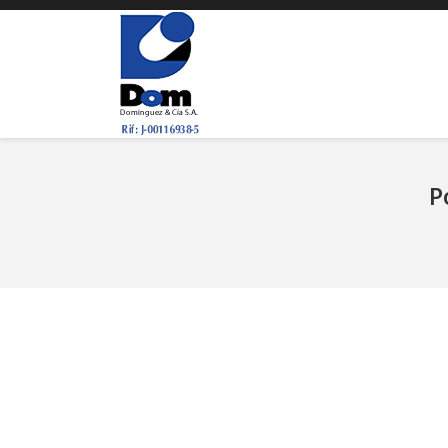
P
You are here: