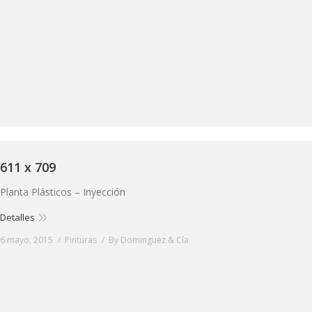
611 x 709
Planta Plásticos – Inyección
Detalles
6 mayo, 2015
Pinturas
By
Dominguez & Cía