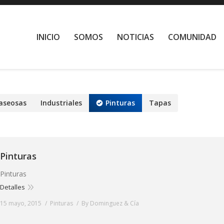
INICIO
SOMOS
NOTICIAS
COMUNIDAD
aseosas
Industriales
Pinturas
Tapas
Pinturas
Pinturas
Detalles
15 mayo, 2015
Pinturas
By
Dominguez & Cía