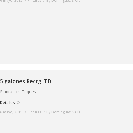
6 mayo, 2015
Pinturas
By
Dominguez & Cía
5 galones Rectg. TD
Planta Los Teques
Detalles
6 mayo, 2015
Pinturas
By
Dominguez & Cía