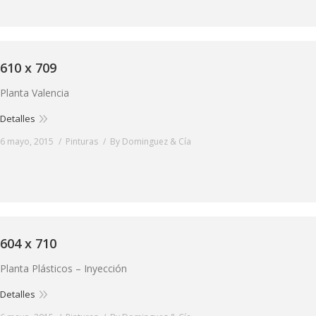
610 x 709
Planta Valencia
Detalles
6 mayo, 2015
Pinturas
By
Dominguez & Cía
604 x 710
Planta Plásticos – Inyección
Detalles