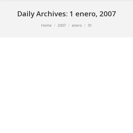
Daily Archives:
1 enero, 2007
You are here:
Home
2007
enero
01
Medio Ambiente
En Domínguez & Cía estamos comprometidos con la
conservación del medio ambiente, en dar un uso
adecuado de los recursos naturales, así como la
aplicación de normas de calidad y disposiciones
legales.
Hoy sembramos la semilla para las nuevas
generaciones.
1 enero, 2007
Comunidad
By
Dominguez & Cía