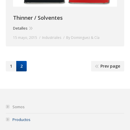
Thinner / Solventes
Detalles
15 mayo, 2015
Industriales
By
Dominguez & Cía
1
2
Prev page
Somos
Productos