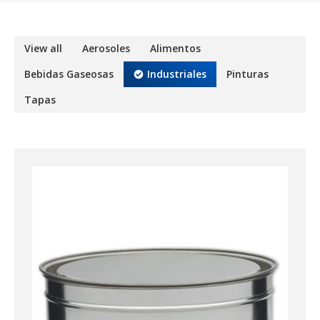
View all
Aerosoles
Alimentos
Bebidas Gaseosas
Industriales
Pinturas
Tapas